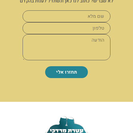
לא שבו״ש? כתוב לנו כאן ונשתדל לענות בהקדם
תחזרו אלי