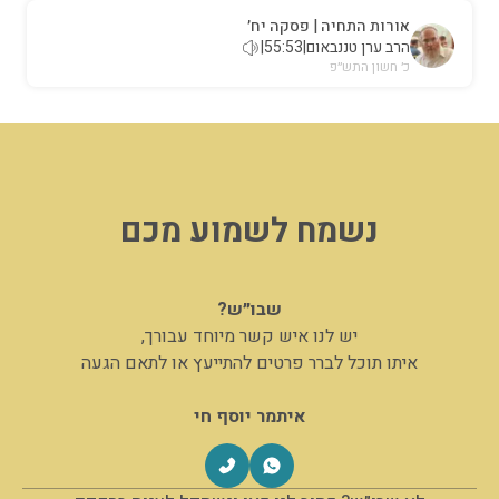
אורות התחיה | פסקה יח׳
הרב ערן טננבאום
|
55:53
|
כ׳ חשון התש״פ
נשמח לשמוע מכם
שבו״ש?
יש לנו איש קשר מיוחד עבורך,
איתו תוכל לברר פרטים להתייעץ או לתאם הגעה
איתמר יוסף חי