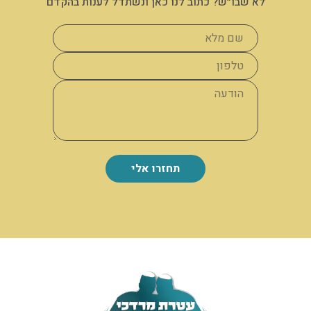
לא שבו״ש? כתוב לנו כאן ונשתדל לענות בהקדם
תחזרו אלי