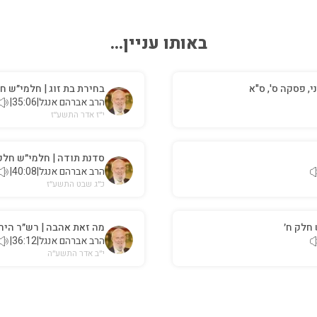
באותו עניין...
י, פסקה ס', ס"א
בחירת בת זוג | חלמי״ש חל
הרב אברהם אנגל
|
35:06
|
י״ז אדר התשע״ז
סדנת תודה | חלמי״ש חלק 
הרב אברהם אנגל
|
40:08
|
כ״ג שבט התשע״ז
 חלק ח׳
מה זאת אהבה | רש״ר היר
הרב אברהם אנגל
|
36:12
|
י״ב אדר התשע״ה