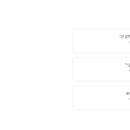
ק יב׳
י׳
ש