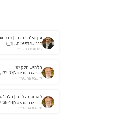
עין אי"ה ברכות | פרק שנ
הרב שי לוי
|
53:19
|
כ״ט טבת התשפ״ד
חלמיש חלק יא׳
הרב אברהם אנגל
|
33:37
|
ל׳ שבט התשע״ז
לאהוב זה לתת | חלמי״ש
הרב אברהם אנגל
|
38:44
|
ח׳ שבט התשפ״א