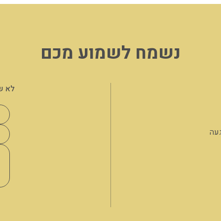
נשמח לשמוע מכם
לא ש
געה