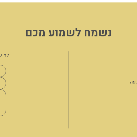
נשמח לשמוע מכם
לא ש
געה