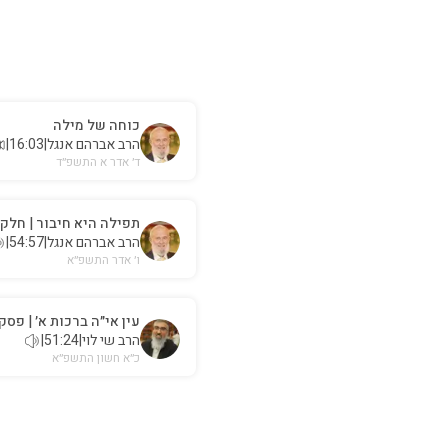
כוחה של מילה
הרב אברהם אנגל
|
16:03
|
ד׳ אדר א התשפ״ד
תפילה היא חיבור | חלק 
הרב אברהם אנגל
|
54:57
|
ו׳ אדר התשפ״א
עין אי״ה ברכות א׳ | פסקא
הרב שי לוי
|
51:24
|
כ״א חשון התשפ״א