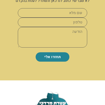
לא שבו״ש? כתוב לנו כאן ונשתדל לענות בהקדם
תחזרו אלי