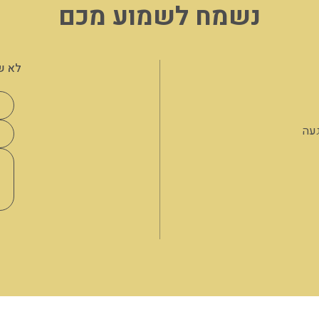
נשמח לשמוע מכם
לא ש
געה