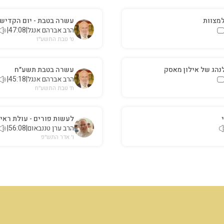
למצוות
עשרה בטבת - יום הקדיש
הרב אברהם אנגל
|
47:08
|
ט׳ טבת התשע״ז
לנהג של אילון מאסק
עשרה בטבת תשע״ח
הרב אברהם אנגל
|
45:18
|
ח׳ טבת התשע״ח
לעשות פורים - עולת ראי
הרב ערן טננבאום
|
56:08
|
ו׳ אדר התש״פ