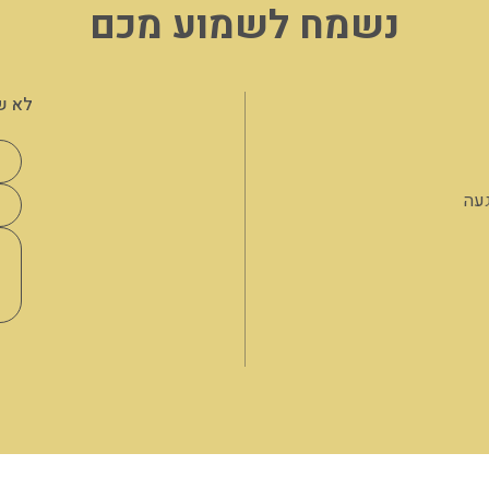
נשמח לשמוע מכם
לא ש
געה