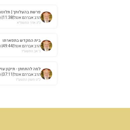
פרשת בהעלותך | תלונו
הרב אברהם אנגל
|
11:38
|
כ״ג אדר התשפ״א
בית המקדש בתפארתו
הרב אברהם אנגל
|
49:44
|
ג׳ אב התשע״ז
למה להתחתן - תיקון עול
הרב אברהם אנגל
|
37:11
|
כ״ט חשון התשע״ז