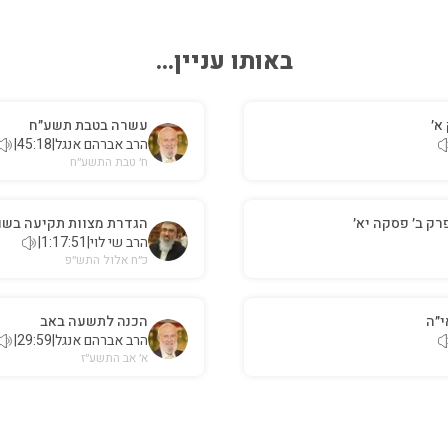
באותו עניין...
א׳
עשרה בטבת תשע״ח
הרב אברהם אנגל
|
45:18
|
ח׳ טבת התשע״ח
פרק ב׳ פסקה יא׳
הגדרת מצוות תקיעה בשו
הרב שי לוי
|
1:17:51
|
כ״ח אלול התש״פ
י״ה
הכנה לתשעה באב
הרב אברהם אנגל
|
29:59
|
א׳ אב התשע״ז