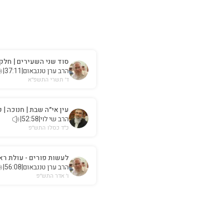
סוד שני השעירים | חלק 
הרב ערן טננבאום
|
37:11
|
ד׳ תשרי התשפ״א
עין אי״ה שבת | חנוכה | 
הרב שי לוי
|
52:58
|
כ״ד כסלו התש״פ
לעשות פורים - עולת רא
הרב ערן טננבאום
|
56:08
|
ו׳ אדר התש״פ