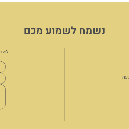
נשמח לשמוע מכם
לא ש
געה