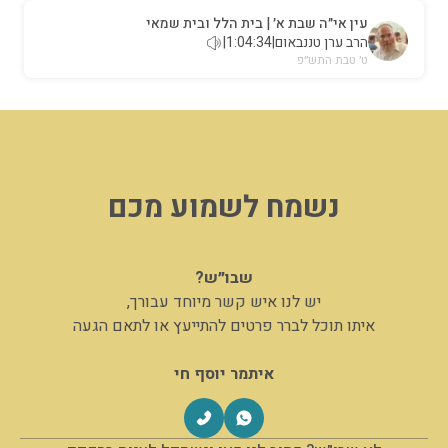
עין אי״ה שבת א׳ | בית הלל ובית שמאי
הרב ערן טננבאום
|
1:04:34
|
ט׳ טבת התש״פ
נשמח לשמוע מכם
שבו״ש?
יש לנו איש קשר מיוחד עבורך,
איתו תוכל לברר פרטים להתייעץ או לתאם הגעה
איתמר יוסף חי