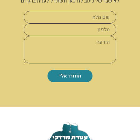
לא שבו״ש? כתוב לנו כאן ונשתדל לענות בהקדם
תחזרו אלי